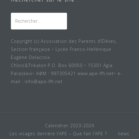
Rechercher sur le site :
Rechercher :
Copyright (c) Association des Parents d’Élèves,
Section française • Lycée Franco-Hellénique
Eugène Delacroix
Chlois&Trikalon P.O. Box 60050 • 15301 Agia
Paraskevi• ΑΦΜ : 997305421 www.ape-lfh.net• e-
mail : info@ape-lfh.net
Calendrier 2023-2024
Les visages derrière l’APE – Que fait l’APE ?
news