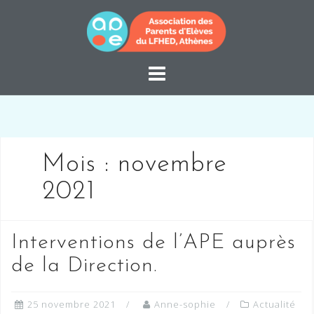
Skip
to
content
Mois :
novembre
2021
Interventions de l’APE auprès
de la Direction.
25 novembre 2021
Anne-sophie
Actualité