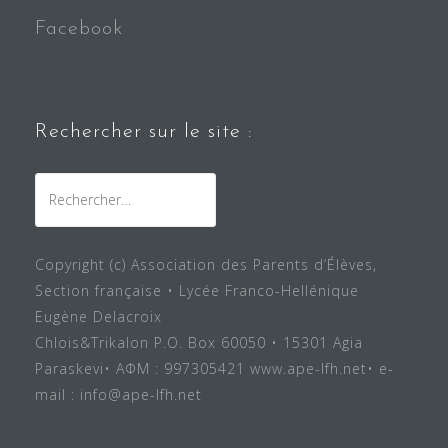
Facebook
Rechercher sur le site :
Rechercher :
Copyright (c) Association des Parents d’Élèves,
Section française • Lycée Franco-Hellénique
Eugène Delacroix
Chlois&Trikalon P.O. Box 60050 • 15301 Agia
Paraskevi• ΑΦΜ : 997305421 www.ape-lfh.net• e-
mail : info@ape-lfh.net