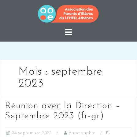
Skip
to
content
Mois :
septembre
2023
Réunion avec la Direction –
Septembre 2023 (fr-gr)
24 septembre 2023
Anne-sophie