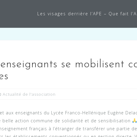
Les visages derrière l’APE – Que fait l’
 enseignants se mobilisent c
es
Actualité de l'association
 et aux enseignants du Lycée Franco-Hellénique Eugène Dela
te belle action commune de solidarité et de sensibilisation
enseignement français à l’étranger de transférer une partie d
rs les établissements conventionnés ou en gestion directe. V