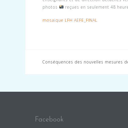
photos
reçues en seulement 48 heures
mosaique LFH AEFE_FINAL
Navigation
Conséquences des nouvelles mesures de l
de
l’article
Facebook