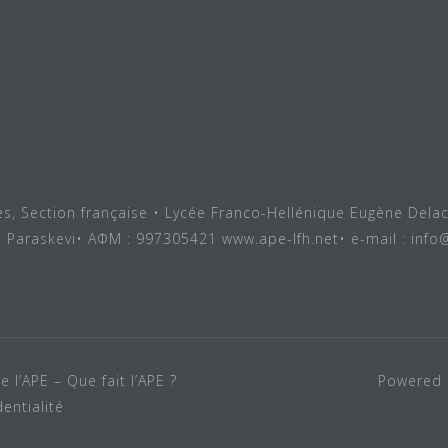
ves, Section française • Lycée Franco-Hellénique Eugène Delac
a Paraskevi• ΑΦΜ : 997305421 www.ape-lfh.net• e-mail : info
e l’APE – Que fait l’APE ?
Powered 
entialité