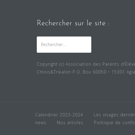
Rechercher sur le site :
Rechercher :
Copyright (c) Association des Parents d’Élè
Chlois&Trikalon P.O. Box 60050 • 15301 Agi
Calendrier 2023-2024
Les visages derrièr
news
Nos articles
Politique de confid