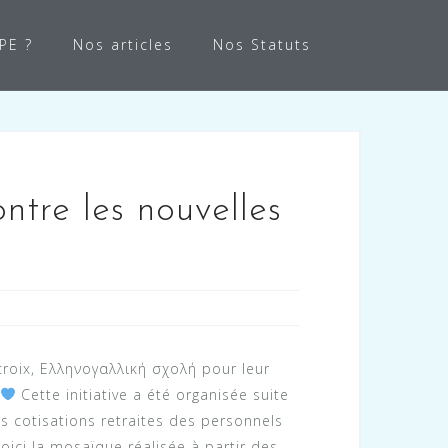
APE ?
Nos articles
Nos Statuts
ontre les nouvelles
croix, Ελληνογαλλική σχολή pour leur
Cette initiative a été organisée suite
es cotisations retraites des personnels
oici la mosaïque réalisée à partir des