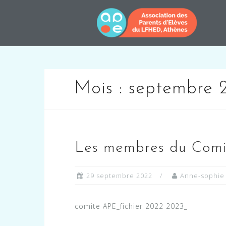
Skip
to
content
Mois :
septembre 
Les membres du Com
29 septembre 2022
Anne-sophie
comite APE_fichier 2022 2023_