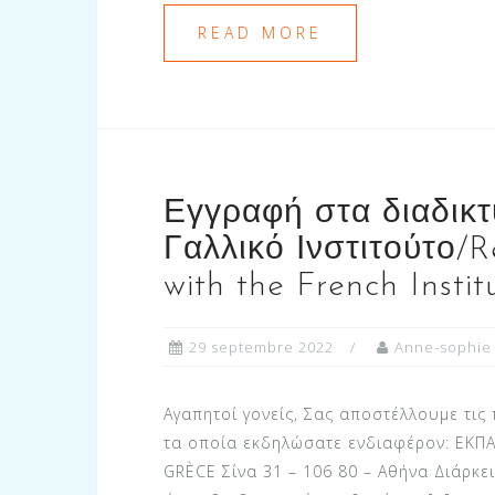
READ MORE
Εγγραφή στα διαδικτ
Γαλλικό Ινστιτούτο/Re
with the French Instit
29 septembre 2022
Anne-sophie
Αγαπητοί γονείς, Σας αποστέλλουμε τις
τα οποία εκδηλώσατε ενδιαφέρον: ΕΚΠ
GRÈCE Σίνα 31 – 106 80 – Αθήνα Διάρκε