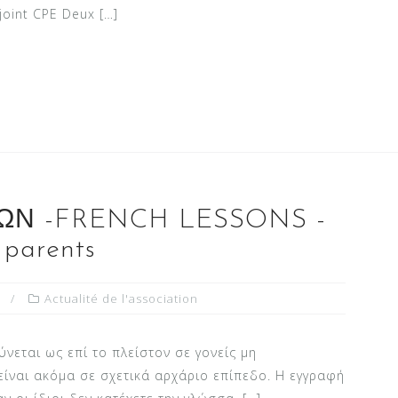
djoint CPE Deux […]
ΩΝ -FRENCH LESSONS -
 parents
Actualité de l'association
νεται ως επί το πλείστον σε γονείς μη
ίναι ακόμα σε σχετικά αρχάριο επίπεδο. Η εγγραφή