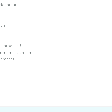
 donateurs
ion
 barbecue !
r moment en famille !
énements