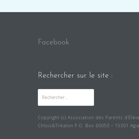
l’article
Facebook
Rechercher sur le site :
Rechercher :
Copyright (c) Association des Parents d’Élè
Chlois&Trikalon P.O. Box 60050 • 15301 Agi