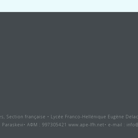
ves, Section française • Lycée Franco-Hellénique Eugène Delac
a Paraskevi• ΑΦΜ : 997305421 www.ape-lfh.net• e-mail : info