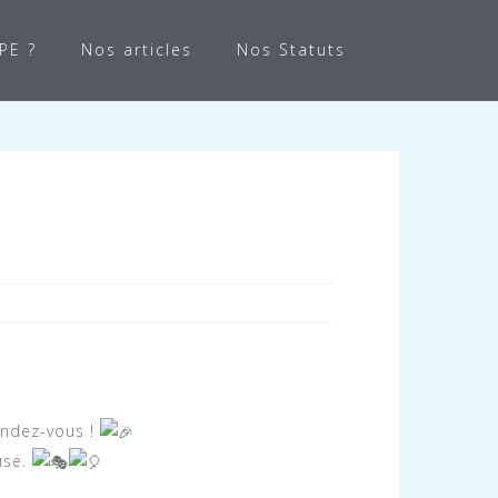
APE ?
Nos articles
Nos Statuts
endez-vous !
use.