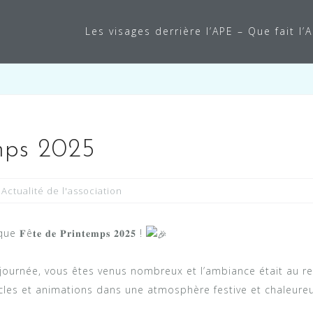
Les visages derrière l’APE – Que fait l’
mps 2025
Actualité de l'association
 𝐝𝐞 𝐏𝐫𝐢𝐧𝐭𝐞𝐦𝐩𝐬 𝟐𝟎𝟐𝟓 !
 journée, vous êtes venus nombreux et l’ambiance était au r
acles et animations dans une atmosphère festive et chaleure